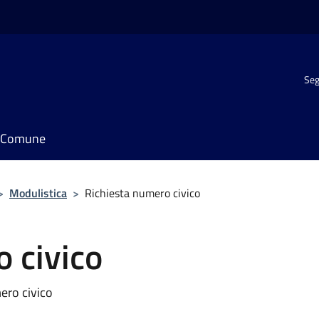
Seg
il Comune
>
Modulistica
>
Richiesta numero civico
 civico
mero civico