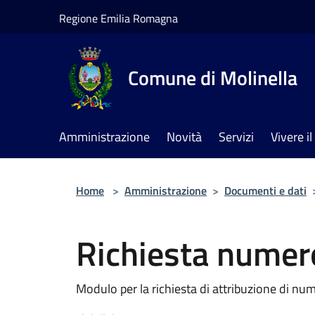
Salta al contenuto principale
Regione Emilia Romagna
Comune di Molinella
Amministrazione
Novità
Servizi
Vivere 
Home
>
Amministrazione
>
Documenti e dati
Richiesta numero
Modulo per la richiesta di attribuzione di nu