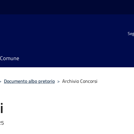
Seg
il Comune
>
Documento albo pretorio
>
Archivio Concorsi
i
25