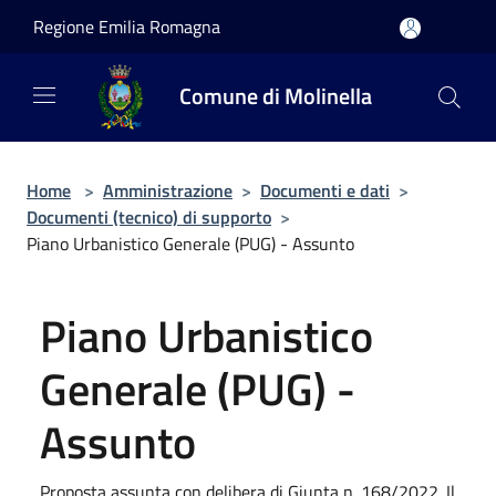
Salta al contenuto principale
Regione Emilia Romagna
Comune di Molinella
Home
>
Amministrazione
>
Documenti e dati
>
Documenti (tecnico) di supporto
>
Piano Urbanistico Generale (PUG) - Assunto
Piano Urbanistico
Generale (PUG) -
Assunto
Proposta assunta con delibera di Giunta n. 168/2022. Il