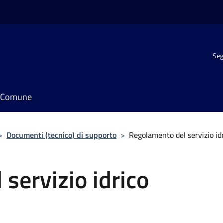
Seg
il Comune
>
Documenti (tecnico) di supporto
>
Regolamento del servizio id
servizio idrico