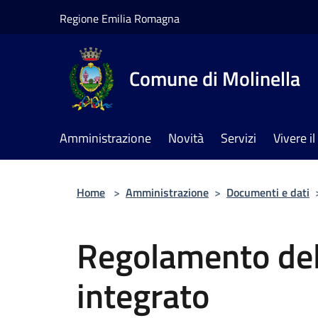
Salta al contenuto principale
Regione Emilia Romagna
Comune di Molinella
Amministrazione
Novità
Servizi
Vivere 
Home
>
Amministrazione
>
Documenti e dati
Regolamento del 
integrato