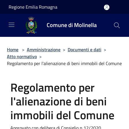
Salta al contenuto principale
Regione Emilia Romagna
Comune di Molinella
Home
>
Amministrazione
>
Documenti e dati
>
Atto normativo
>
Regolamento per l'alienazione di beni immobili del Comune
Regolamento per
l'alienazione di beni
immobili del Comune
Approvato con delibera di Consiglio n 12/2020