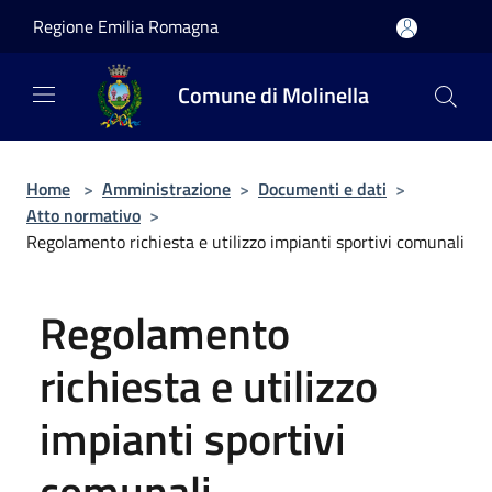
Salta al contenuto principale
Regione Emilia Romagna
Comune di Molinella
Home
>
Amministrazione
>
Documenti e dati
>
Atto normativo
>
Regolamento richiesta e utilizzo impianti sportivi comunali
Regolamento
richiesta e utilizzo
impianti sportivi
comunali