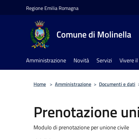
Salta al contenuto principale
Regione Emilia Romagna
Comune di Molinella
Amministrazione
Novità
Servizi
Vivere 
Home
>
Amministrazione
>
Documenti e dati
Prenotazione uni
Modulo di prenotazione per unione civile