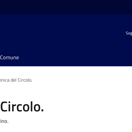
Seg
il Comune
nica del Circolo.
Circolo.
rino.