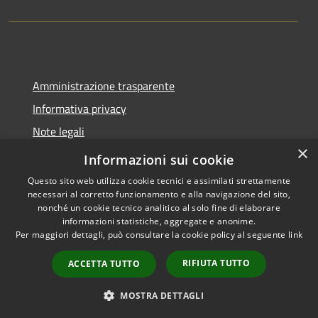
Amministrazione trasparente
Informativa privacy
Note legali
×
Dichiarazione di accessibilità
Informazioni sui cookie
Questo sito web utilizza cookie tecnici e assimilati strettamente
necessari al corretto funzionamento e alla navigazione del sito,
nonché un cookie tecnico analitico al solo fine di elaborare
informazioni statistiche, aggregate e anonime.
RSS
Copyright © 2026 • Comune di
Per maggiori dettagli, può consultare la cookie policy al seguente
link
Accessibilità
Molinella • Powered by
Privacy
Municipium
Accesso
•
RIFIUTA TUTTO
ACCETTA TUTTO
Cookie
redazione
Mappa del sito
MOSTRA DETTAGLI