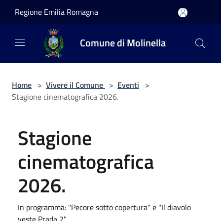
Salta al contenuto principale
Regione Emilia Romagna
Comune di Molinella
Home
>
Vivere il Comune
>
Eventi
>
Stagione cinematografica 2026.
Stagione
cinematografica
2026.
In programma: ''Pecore sotto copertura'' e ''Il diavolo
veste Prada 2".