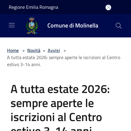
Salta al contenuto principale
Regione Emilia Romagna
Comune di Molinella
Home
>
Novità
>
Avvisi
>
A tutta estate 2026: sempre aperte le iscrizioni al Centro
estivo 3-14 anni.
A tutta estate 2026:
sempre aperte le
iscrizioni al Centro
estivo 3-14 anni.