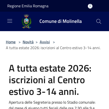
Salta al contenuto principale
Regione Emilia Romagna
Comune di Molinella
Home
>
Novità
>
Avvisi
>
A tutta estate 2026: iscrizioni al Centro estivo 3-14 anni.
A tutta estate 2026:
iscrizioni al Centro
estivo 3-14 anni.
Apertura delle Segreteria presso lo Stadio comunale:
dal mese di giugno tutti feriali dalle ore 7:30 alle 9 e