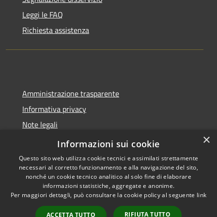
Leggi le FAQ
Richiesta assistenza
Amministrazione trasparente
Informativa privacy
Note legali
×
Dichiarazione di accessibilità
Informazioni sui cookie
Questo sito web utilizza cookie tecnici e assimilati strettamente
necessari al corretto funzionamento e alla navigazione del sito,
nonché un cookie tecnico analitico al solo fine di elaborare
informazioni statistiche, aggregate e anonime.
RSS
Copyright © 2026 • Comune di
Per maggiori dettagli, può consultare la cookie policy al seguente
link
Accessibilità
Molinella • Powered by
Privacy
Municipium
Accesso
•
RIFIUTA TUTTO
ACCETTA TUTTO