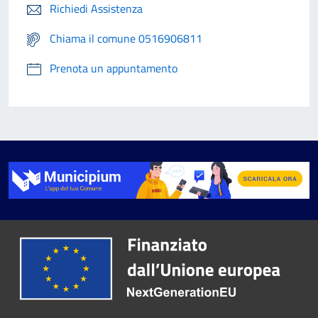
Richiedi Assistenza
Chiama il comune 0516906811
Prenota un appuntamento