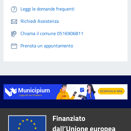
Leggi le domande frequenti
Richiedi Assistenza
Chiama il comune 0516906811
Prenota un appuntamento