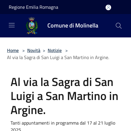
Salta al contenuto principale
Regione Emilia Romagna
Comune di Molinella
Home
>
Novità
>
Notizie
>
Al via la Sagra di San Luigi a San Martino in Argine.
Al via la Sagra di San
Luigi a San Martino in
Argine.
Tanti appuntamenti in programma dal 17 al 21 luglio
2025.