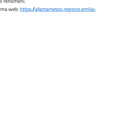
ei fenomeni.
forma web:
https://allertameteo.regione.emilia-