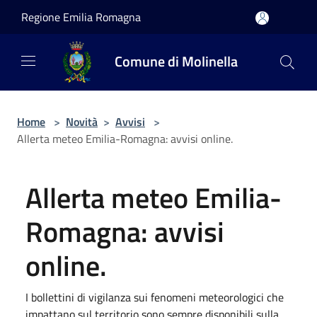
Salta al contenuto principale
Regione Emilia Romagna
Comune di Molinella
Home
>
Novità
>
Avvisi
>
Allerta meteo Emilia-Romagna: avvisi online.
Allerta meteo Emilia-
Romagna: avvisi
online.
I bollettini di vigilanza sui fenomeni meteorologici che
impattano sul territorio sono sempre disponibili sulla