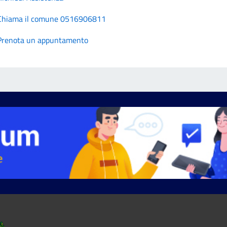
Chiama il comune 0516906811
Prenota un appuntamento