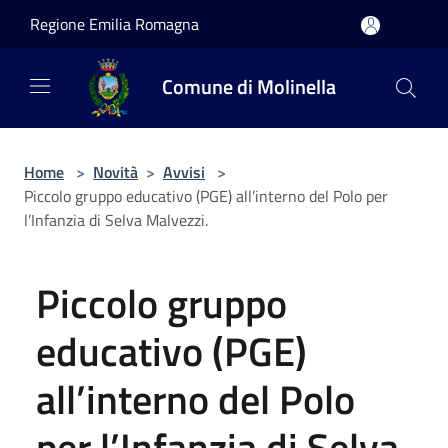
Salta al contenuto principale
Regione Emilia Romagna
Comune di Molinella
Home
>
Novità
>
Avvisi
>
Piccolo gruppo educativo (PGE) all’interno del Polo per
l’Infanzia di Selva Malvezzi.
Piccolo gruppo
educativo (PGE)
all’interno del Polo
per l’Infanzia di Selva