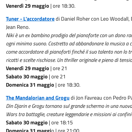
Venerdì 29 maggio
| ore 18:30.
Tuner - L'accordatore
di Daniel Roher con Leo Woodall, 
Jean Reno.
Niki è un ex bambino prodigio del pianoforte con un dono rar
ogni minimo suono. Costretto ad abbandonare la musica a cau
come accordatore di pianoforti finché il suo talento non lo tr
ricatti e scelte rischiose. Un thriller originale e pieno di t
Venerdì 29 maggio
| ore 21
Sabato 30 maggio
| ore 21
Domenica 31 maggio
| ore 18:30.
The Mandalorian and Grogu
di Jon Favreau con Pedro P
Din Djarin e Grogu tornano sul grande schermo in una nuova
Wars tra battaglie, creature leggendarie e missioni ai confini
Sabato 30 maggio
| ore 18:15
Domenica 31 maggi
o | ore 21:00.