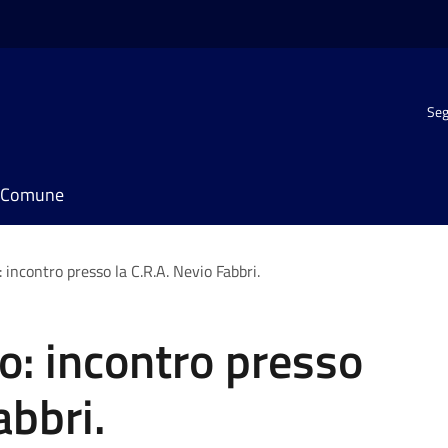
Seg
il Comune
incontro presso la C.R.A. Nevio Fabbri.
o: incontro presso
abbri.