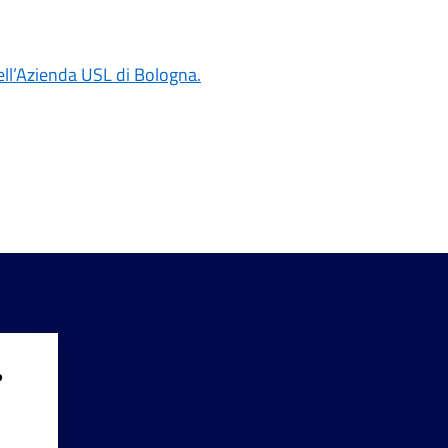
ll’Azienda USL di Bologna.
?