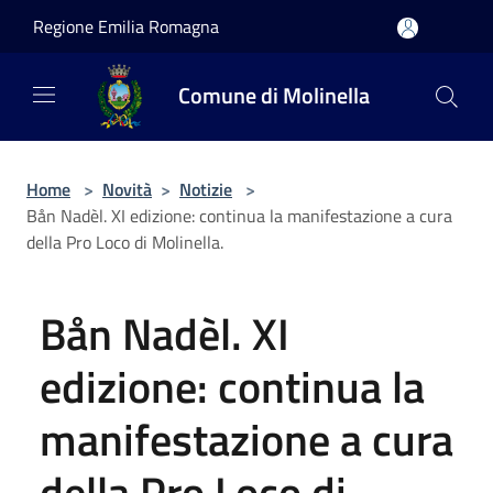
Salta al contenuto principale
Regione Emilia Romagna
Comune di Molinella
Home
>
Novità
>
Notizie
>
Bån Nadèl. XI edizione: continua la manifestazione a cura
della Pro Loco di Molinella.
Bån Nadèl. XI
edizione: continua la
manifestazione a cura
della Pro Loco di