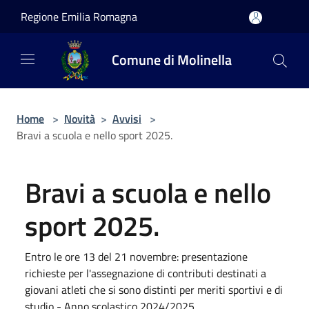
Salta al contenuto principale
Regione Emilia Romagna
Comune di Molinella
Home
>
Novità
>
Avvisi
>
Bravi a scuola e nello sport 2025.
Bravi a scuola e nello
sport 2025.
Entro le ore 13 del 21 novembre: presentazione
richieste per l'assegnazione di contributi destinati a
giovani atleti che si sono distinti per meriti sportivi e di
studio - Anno scolastico 2024/2025.