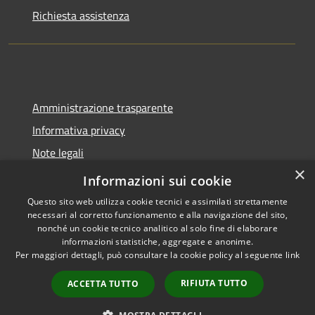
Richiesta assistenza
Amministrazione trasparente
Informativa privacy
Note legali
×
Dichiarazione di accessibilità
Informazioni sui cookie
Questo sito web utilizza cookie tecnici e assimilati strettamente
necessari al corretto funzionamento e alla navigazione del sito,
nonché un cookie tecnico analitico al solo fine di elaborare
informazioni statistiche, aggregate e anonime.
RSS
Copyright © 2026 • Comune di
Per maggiori dettagli, può consultare la cookie policy al seguente
link
Accessibilità
Molinella • Powered by
Privacy
Municipium
Accesso
•
RIFIUTA TUTTO
ACCETTA TUTTO
Cookie
redazione
Mappa del sito