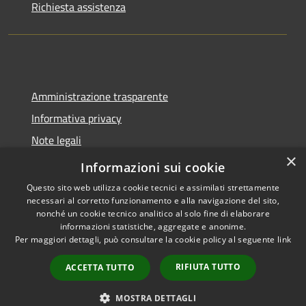
Richiesta assistenza
Amministrazione trasparente
Informativa privacy
Note legali
×
Dichiarazione di accessibilità
Informazioni sui cookie
Questo sito web utilizza cookie tecnici e assimilati strettamente
necessari al corretto funzionamento e alla navigazione del sito,
nonché un cookie tecnico analitico al solo fine di elaborare
informazioni statistiche, aggregate e anonime.
RSS
Copyright © 2026 • Comune di
Per maggiori dettagli, può consultare la cookie policy al seguente
link
Accessibilità
Molinella • Powered by
Privacy
Municipium
Accesso
•
RIFIUTA TUTTO
ACCETTA TUTTO
Cookie
redazione
Mappa del sito
MOSTRA DETTAGLI