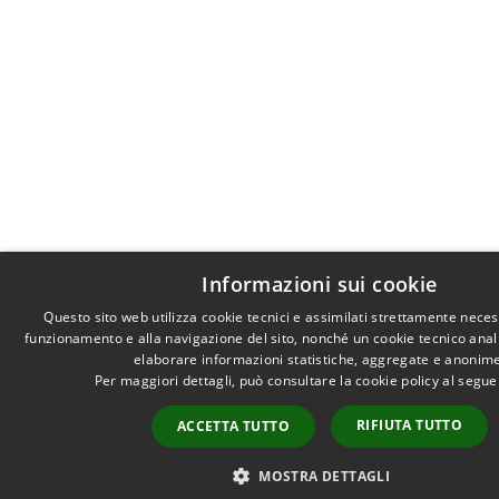
Informazioni sui cookie
Questo sito web utilizza cookie tecnici e assimilati strettamente neces
funzionamento e alla navigazione del sito, nonché un cookie tecnico analit
elaborare informazioni statistiche, aggregate e anonime
Per maggiori dettagli, può consultare la cookie policy al segu
RIFIUTA TUTTO
ACCETTA TUTTO
MOSTRA DETTAGLI