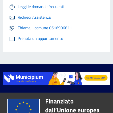
Leggi le domande frequenti
Richiedi Assistenza
Chiama il comune 0516906811
Prenota un appuntamento