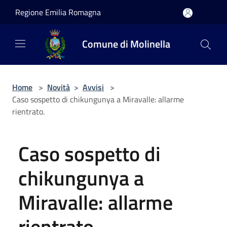
Salta al contenuto principale
Regione Emilia Romagna
Comune di Molinella
Home
>
Novità
>
Avvisi
>
Caso sospetto di chikungunya a Miravalle: allarme
rientrato.
Caso sospetto di
chikungunya a
Miravalle: allarme
rientrato.