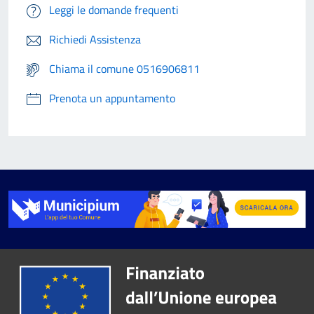
Leggi le domande frequenti
Richiedi Assistenza
Chiama il comune 0516906811
Prenota un appuntamento