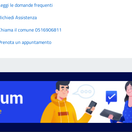
Leggi le domande frequenti
Richiedi Assistenza
Chiama il comune 0516906811
Prenota un appuntamento