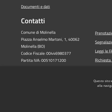
Documenti e dati
Contatti
Comune di Molinella
Prenotaz
Piazza Anselmo Martoni, 1, 40062
Segnalazi
Molinella (BO)
Leggi le 
Codice Fiscale: 00446980377
Richiesta
Partita IVA: 00510171200
PEC:
comune.molinella@cert.provincia.bo.it
Questo sito 
Centralino Unico: 0516906811
alla navig