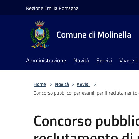
Salta al contenuto principale
Regione Emilia Romagna
Comune di Molinella
Amministrazione
Novità
Servizi
Vivere 
Home
>
Novità
>
Avvisi
>
Concorso pubblico, per esami, per il reclutamento
Concorso pubblic
reclutamento di 