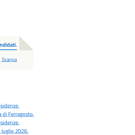
didati.
PDF
Scarica
esidenze.
a di Ferragosto.
esidenze.
 luglio 2026.