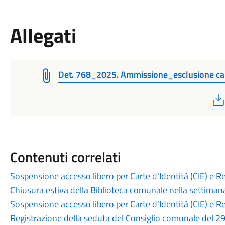
Allegati
Det. 768_2025. Ammissione_esclusione can
Contenuti correlati
Sospensione accesso libero per Carte d'Identità (CIE) e R
Chiusura estiva della Biblioteca comunale nella settiman
Sospensione accesso libero per Carte d'Identità (CIE) e R
Registrazione della seduta del Consiglio comunale del 29