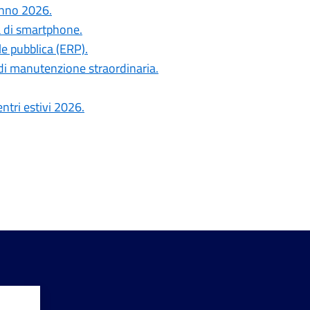
anno 2026.
a di smartphone.
le pubblica (ERP).
di manutenzione straordinaria.
ntri estivi 2026.