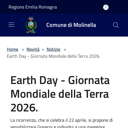
Salta al contenuto principale
Regione Emilia Romagna
Comune di Molinella
Home
>
Novità
>
Notizie
>
Earth Day - Giornata Mondiale della Terra 2026.
Earth Day - Giornata
Mondiale della Terra
2026.
La ricorrenza, che si celebra il 22 aprile, si propone di
sensibilizzare Governi e individui a una maggiore