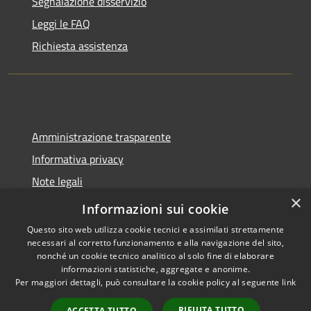
Segnalazione disservizio
Leggi le FAQ
Richiesta assistenza
Amministrazione trasparente
Informativa privacy
Note legali
×
Dichiarazione di accessibilità
Informazioni sui cookie
Questo sito web utilizza cookie tecnici e assimilati strettamente
necessari al corretto funzionamento e alla navigazione del sito,
nonché un cookie tecnico analitico al solo fine di elaborare
informazioni statistiche, aggregate e anonime.
RSS
Copyright © 2026 • Comune di
Per maggiori dettagli, può consultare la cookie policy al seguente
link
Accessibilità
Molinella • Powered by
Privacy
Municipium
Accesso
•
RIFIUTA TUTTO
ACCETTA TUTTO