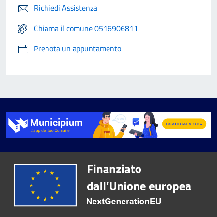
Richiedi Assistenza
Chiama il comune 0516906811
Prenota un appuntamento