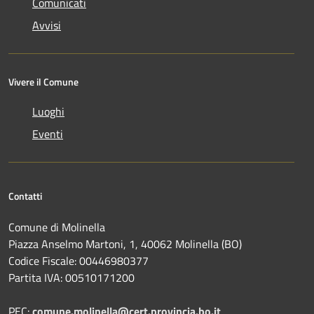
Comunicati
Avvisi
Vivere il Comune
Luoghi
Eventi
Contatti
Comune di Molinella
Piazza Anselmo Martoni, 1, 40062 Molinella (BO)
Codice Fiscale: 00446980377
Partita IVA: 00510171200
PEC:
comune.molinella@cert.provincia.bo.it