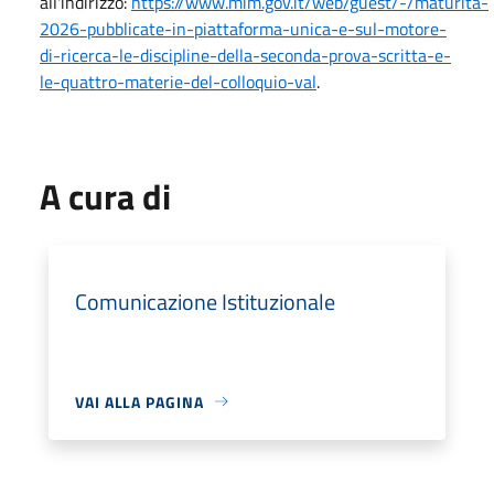
all'indirizzo:
https://www.mim.gov.it/web/guest/-/maturita-
2026-pubblicate-in-piattaforma-unica-e-sul-motore-
di-ricerca-le-discipline-della-seconda-prova-scritta-e-
le-quattro-materie-del-colloquio-val
.
A cura di
Comunicazione Istituzionale
VAI ALLA PAGINA