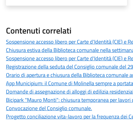
Contenuti correlati
Sospensione accesso libero per Carte d'Identità (CIE) e R
Chiusura estiva della Biblioteca comunale nella settiman
Sospensione accesso libero per Carte d'Identità (CIE) e R
Registrazione della seduta del Consiglio comunale del 29
Orario di apertura e chiusura della Biblioteca comunale 
App Municipium: il Comune di Molinella sempre a portat
Domande di assegnazione di alloggi di edilizia residenzia
Bicipark "Mauro Monti": chiusura temporanea per lavori 
Convocazione del Consiglio comunale.
Progetto conciliazione vita-lavoro per la frequenza dei Ce