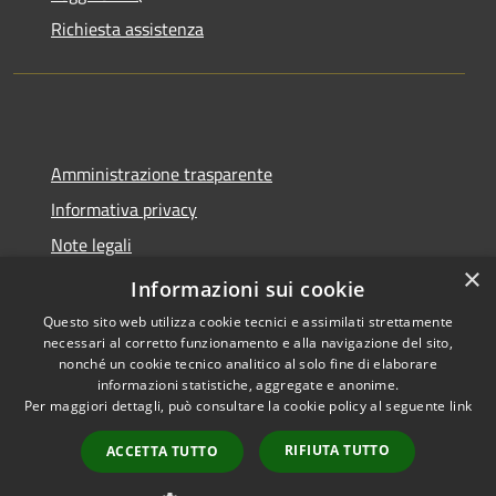
Richiesta assistenza
Amministrazione trasparente
Informativa privacy
Note legali
×
Dichiarazione di accessibilità
Informazioni sui cookie
Questo sito web utilizza cookie tecnici e assimilati strettamente
necessari al corretto funzionamento e alla navigazione del sito,
nonché un cookie tecnico analitico al solo fine di elaborare
informazioni statistiche, aggregate e anonime.
RSS
Copyright © 2026 • Comune di
Per maggiori dettagli, può consultare la cookie policy al seguente
link
Accessibilità
Molinella • Powered by
Privacy
Municipium
Accesso
•
RIFIUTA TUTTO
ACCETTA TUTTO
Cookie
redazione