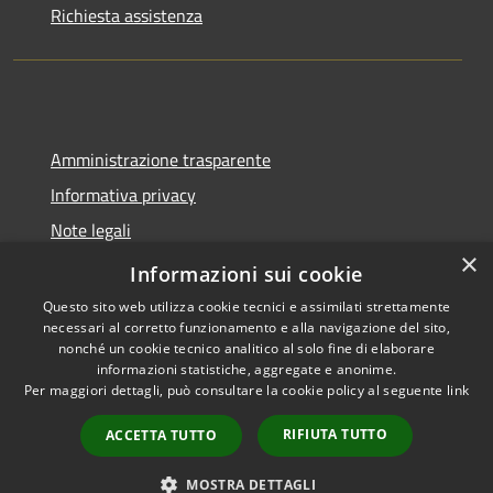
Richiesta assistenza
Amministrazione trasparente
Informativa privacy
Note legali
×
Dichiarazione di accessibilità
Informazioni sui cookie
Questo sito web utilizza cookie tecnici e assimilati strettamente
necessari al corretto funzionamento e alla navigazione del sito,
nonché un cookie tecnico analitico al solo fine di elaborare
informazioni statistiche, aggregate e anonime.
RSS
Copyright © 2026 • Comune di
Per maggiori dettagli, può consultare la cookie policy al seguente
link
Accessibilità
Molinella • Powered by
Privacy
Municipium
Accesso
•
RIFIUTA TUTTO
ACCETTA TUTTO
Cookie
redazione
Mappa del sito
MOSTRA DETTAGLI