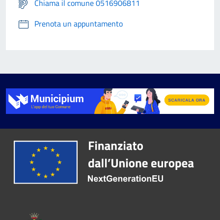
Chiama il comune 0516906811
Prenota un appuntamento