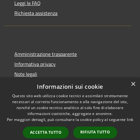
Leggi le FAQ
Richiesta assistenza
Amministrazione trasparente
Informativa privacy
Note legali
×
Dichiarazione di accessibilità
Informazioni sui cookie
Questo sito web utilizza cookie tecnici e assimilati strettamente
necessari al corretto funzionamento e alla navigazione del sito,
nonché un cookie tecnico analitico al solo fine di elaborare
informazioni statistiche, aggregate e anonime.
RSS
Copyright © 2026 • Comune di
Per maggiori dettagli, può consultare la cookie policy al seguente
link
Accessibilità
Molinella • Powered by
Privacy
Municipium
Accesso
•
RIFIUTA TUTTO
ACCETTA TUTTO
Cookie
redazione