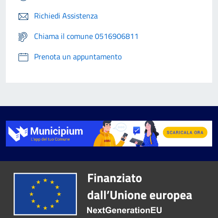
Richiedi Assistenza
Chiama il comune 0516906811
Prenota un appuntamento