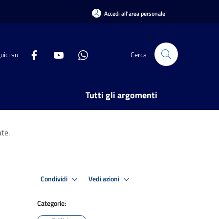
Accedi all'area personale
uici su
Cerca
Tutti gli argomenti
te.
Condividi
Vedi azioni
Categorie: