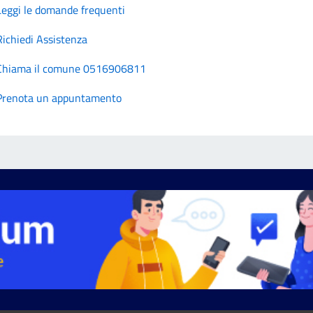
Leggi le domande frequenti
Richiedi Assistenza
Chiama il comune 0516906811
Prenota un appuntamento