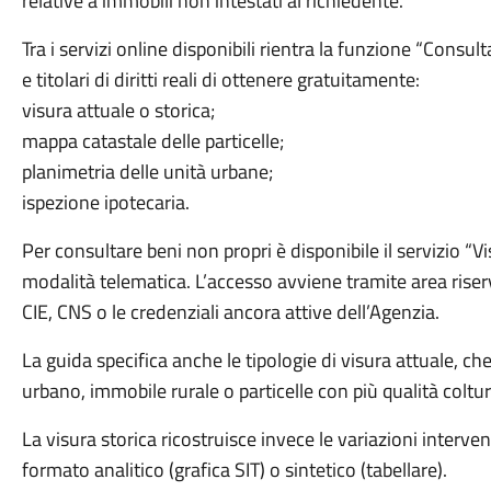
relative a immobili non intestati al richiedente.
Tra i servizi online disponibili rientra la funzione “Consu
e titolari di diritti reali di ottenere gratuitamente:
visura attuale o storica;
mappa catastale delle particelle;
planimetria delle unità urbane;
ispezione ipotecaria.
Per consultare beni non propri è disponibile il servizio “V
modalità telematica. L’accesso avviene tramite area riser
CIE, CNS o le credenziali ancora attive dell’Agenzia.
La guida specifica anche le tipologie di visura attuale, c
urbano, immobile rurale o particelle con più qualità coltura
La visura storica ricostruisce invece le variazioni interve
formato analitico (grafica SIT) o sintetico (tabellare).