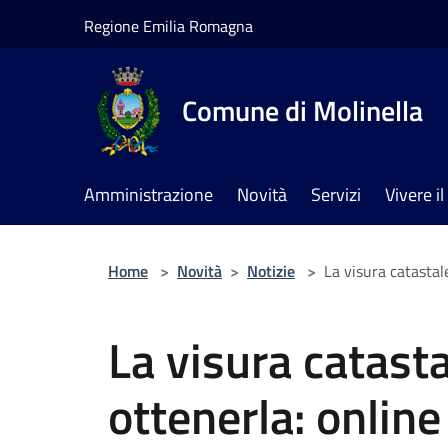
Salta al contenuto principale
Regione Emilia Romagna
Comune di Molinella
Amministrazione
Novità
Servizi
Vivere 
Home
>
Novità
>
Notizie
>
La visura catastal
La visura catast
ottenerla: onlin