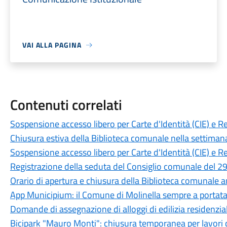
VAI ALLA PAGINA
Contenuti correlati
Sospensione accesso libero per Carte d'Identità (CIE) e R
Chiusura estiva della Biblioteca comunale nella settiman
Sospensione accesso libero per Carte d'Identità (CIE) e R
Registrazione della seduta del Consiglio comunale del 29
Orario di apertura e chiusura della Biblioteca comunale 
App Municipium: il Comune di Molinella sempre a portat
Domande di assegnazione di alloggi di edilizia residenzia
Bicipark "Mauro Monti": chiusura temporanea per lavori 