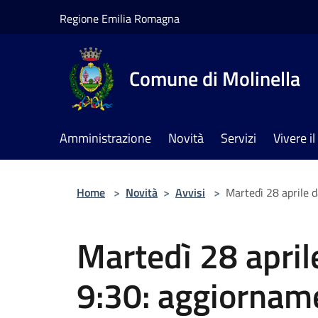
Salta al contenuto principale
Regione Emilia Romagna
Comune di Molinella
Amministrazione
Novità
Servizi
Vivere 
Home
>
Novità
>
Avvisi
>
Martedì 28 aprile d
Martedì 28 aprile
9:30: aggiorname