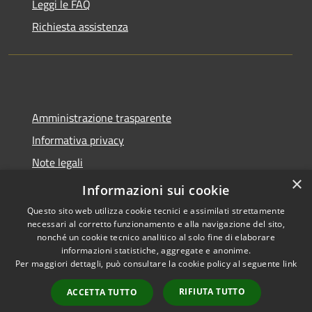
Leggi le FAQ
Richiesta assistenza
Amministrazione trasparente
Informativa privacy
Note legali
×
Dichiarazione di accessibilità
Informazioni sui cookie
Questo sito web utilizza cookie tecnici e assimilati strettamente
necessari al corretto funzionamento e alla navigazione del sito,
nonché un cookie tecnico analitico al solo fine di elaborare
informazioni statistiche, aggregate e anonime.
RSS
Copyright © 2026 • Comune di
Per maggiori dettagli, può consultare la cookie policy al seguente
link
Accessibilità
Molinella • Powered by
Privacy
Municipium
Accesso
•
RIFIUTA TUTTO
ACCETTA TUTTO
Cookie
redazione