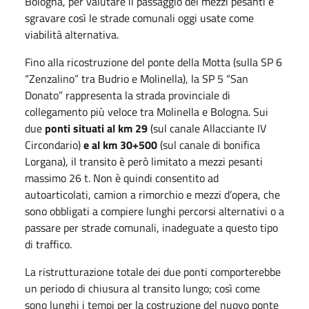
Bologna, per valutare il passaggio dei mezzi pesanti e
sgravare così le strade comunali oggi usate come
viabilità alternativa.
Fino alla ricostruzione del ponte della Motta (sulla SP 6
“Zenzalino” tra Budrio e Molinella), la SP 5 “San
Donato” rappresenta la strada provinciale di
collegamento più veloce tra Molinella e Bologna. Sui
due
ponti situati al km 29
(sul canale Allacciante IV
Circondario)
e al km 30+500
(sul canale di bonifica
Lorgana), il transito è però limitato a mezzi pesanti
massimo 26 t. Non è quindi consentito ad
autoarticolati, camion a rimorchio e mezzi d’opera, che
sono obbligati a compiere lunghi percorsi alternativi o a
passare per strade comunali, inadeguate a questo tipo
di traffico.
La ristrutturazione totale dei due ponti comporterebbe
un periodo di chiusura al transito lungo; così come
sono lunghi i tempi per la costruzione del nuovo ponte