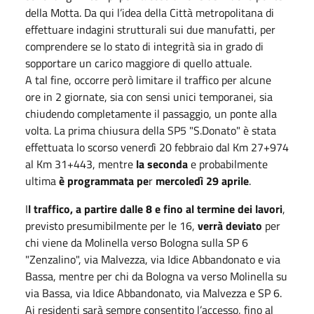
della Motta. Da qui l’idea della Città metropolitana di
effettuare indagini strutturali sui due manufatti, per
comprendere se lo stato di integrità sia in grado di
sopportare un carico maggiore di quello attuale.
A tal fine, occorre però limitare il traffico per alcune
ore in 2 giornate, sia con sensi unici temporanei, sia
chiudendo completamente il passaggio, un ponte alla
volta. La prima chiusura della SP5 "S.Donato" è stata
effettuata lo scorso venerdì 20 febbraio dal Km 27+974
al Km 31+443, mentre
la seconda
e probabilmente
ultima
è programmata pe
r
mercoledì 29 aprile
.
I
l traffico, a partire dalle 8
e fino al termine dei lavori
,
previsto presumibilmente per le 16,
verrà deviato
per
chi viene da Molinella verso Bologna sulla SP 6
"Zenzalino", via Malvezza, via Idice Abbandonato e via
Bassa, mentre per chi da Bologna va verso Molinella su
via Bassa, via Idice Abbandonato, via Malvezza e SP 6.
Ai residenti sarà sempre consentito l’accesso, fino al