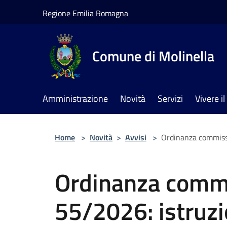
Salta al contenuto principale
Regione Emilia Romagna
Comune di Molinella
Amministrazione
Novità
Servizi
Vivere 
Home
>
Novità
>
Avvisi
>
Ordinanza commissar
Ordinanza commi
55/2026: istruzio