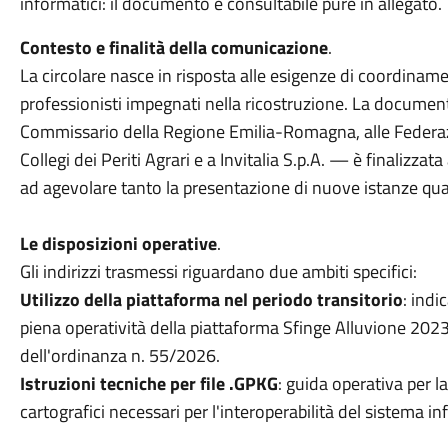
informatici: il documento è consultabile pure in allegato.
Contesto e finalità della comunicazione
.
La circolare nasce in risposta alle esigenze di coordiname
professionisti impegnati nella ricostruzione. La docume
Commissario della Regione Emilia-Romagna, alle Federazi
Collegi dei Periti Agrari e a Invitalia S.p.A. — è finalizzat
ad agevolare tanto la presentazione di nuove istanze quan
Le disposizioni operative
.
Gli indirizzi trasmessi riguardano due ambiti specifici:
Utilizzo della piattaforma nel periodo transitorio
: indi
piena operatività della piattaforma Sfinge Alluvione 2023 
dell'ordinanza n. 55/2026.
Istruzioni tecniche per file .GPKG
: guida operativa per la
cartografici necessari per l'interoperabilità del sistema i