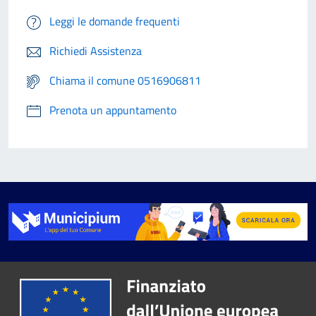
Leggi le domande frequenti
Richiedi Assistenza
Chiama il comune 0516906811
Prenota un appuntamento