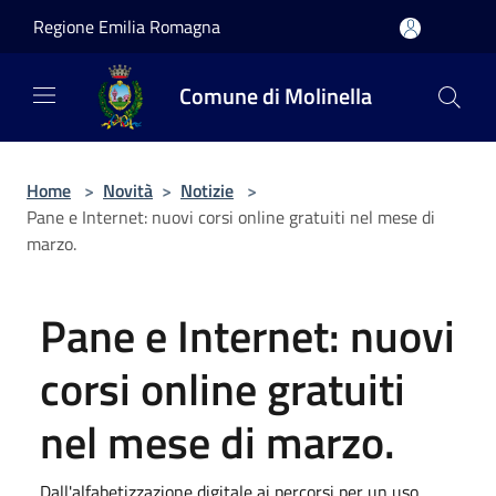
Salta al contenuto principale
Regione Emilia Romagna
Comune di Molinella
Home
>
Novità
>
Notizie
>
Pane e Internet: nuovi corsi online gratuiti nel mese di
marzo.
Pane e Internet: nuovi
corsi online gratuiti
nel mese di marzo.
Dall'alfabetizzazione digitale ai percorsi per un uso