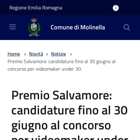
Salta al contenuto principale
Regione Emilia Romagna
Comune di Molinella
Home
>
Novità
>
Notizie
>
Premio Salvamore: candidature fino al 30 giugno al
concorso per videomaker under 30.
Premio Salvamore:
candidature fino al 30
giugno al concorso
per videomaker under