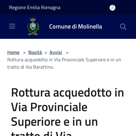
Salta al contenuto principale
Regione Emilia Romagna
Comune di Molinella
Home
>
Novità
>
Avvisi
>
Rottura acquedotto in Via Provinciale Superiore e in un
tratto di Via Barattino.
Rottura acquedotto in
Via Provinciale
Superiore e in un
tratto di Via