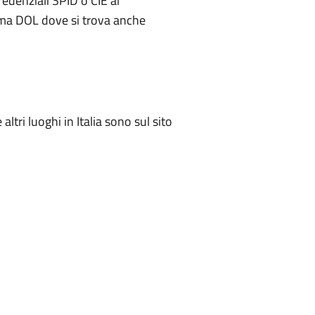
edenziali SPID o CIE al
rma DOL dove si trova anche
tri luoghi in Italia sono sul sito