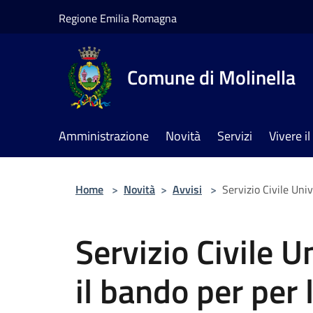
Salta al contenuto principale
Regione Emilia Romagna
Comune di Molinella
Amministrazione
Novità
Servizi
Vivere 
Home
>
Novità
>
Avvisi
>
Servizio Civile Univ
Servizio Civile U
il bando per per 