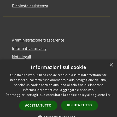
Richiesta assistenza
Amministrazione trasparente
Informativa privacy
Note legali
×
Dichiarazione di accessibilità
Informazioni sui cookie
Questo sito web utilizza cookie tecnici e assimilati strettamente
necessari al corretto funzionamento e alla navigazione del sito,
nonché un cookie tecnico analitico al solo fine di elaborare
informazioni statistiche, aggregate e anonime.
RSS
Copyright © 2026 • Comune di
Per maggiori dettagli, può consultare la cookie policy al seguente
link
Accessibilità
Molinella • Powered by
Privacy
Municipium
Accesso
•
RIFIUTA TUTTO
ACCETTA TUTTO
Cookie
redazione
Mappa del sito