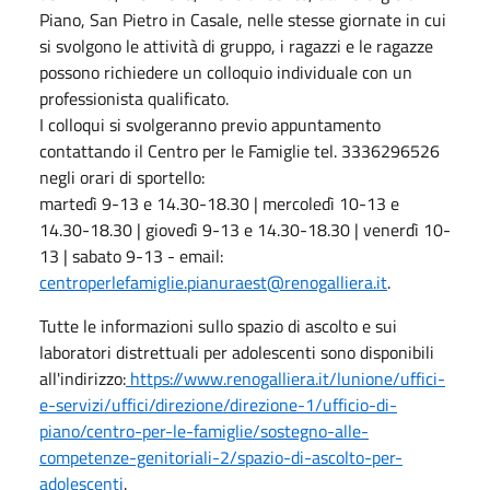
Piano, San Pietro in Casale, nelle stesse giornate in cui
si svolgono le attività di gruppo, i ragazzi e le ragazze
possono richiedere un colloquio individuale con un
professionista qualificato.
I colloqui si svolgeranno previo appuntamento
contattando il Centro per le Famiglie tel. 3336296526
negli orari di sportello
:
martedì 9-13 e 14.30-18.30 | mercoledì 10-13 e
14.30-18.30 | giovedì 9-13 e 14.30-18.30 | venerdì 10-
13 | sabato 9-13 - email:
centroperlefamiglie.pianuraest@renogalliera.it
.
Tutte le informazioni sullo spazio di ascolto e sui
laboratori distrettuali per adolescenti sono disponibili
all'indirizzo:
https://www.renogalliera.it/lunione/uffici-
e-servizi/uffici/direzione/direzione-1/ufficio-di-
piano/centro-per-le-famiglie/sostegno-alle-
competenze-genitoriali-2/spazio-di-ascolto-per-
adolescenti
.