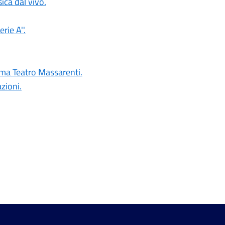
ica dal vivo.
rie A''.
nema Teatro Massarenti.
zioni.