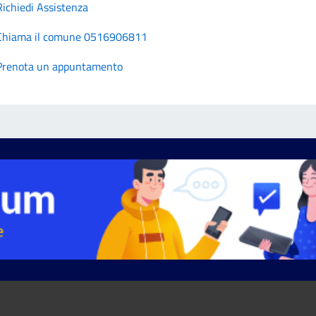
Richiedi Assistenza
Chiama il comune 0516906811
Prenota un appuntamento