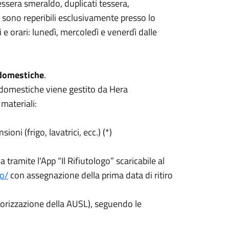
(tessera smeraldo, duplicati tessera,
) sono reperibili esclusivamente presso lo
 e orari: lunedì, mercoledì e venerdì dalle
 domestiche
.
ze domestiche viene gestito da Hera
 materiali:
oni (frigo, lavatrici, ecc.) (*)
a tramite l'App “Il Rifiutologo” scaricabile al
go/
con assegnazione della prima data di ritiro
torizzazione della AUSL), seguendo le