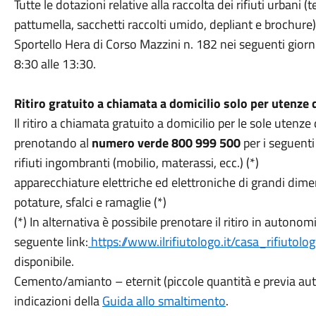
Tutte le dotazioni relative alla raccolta dei rifiuti urbani 
pattumella, sacchetti raccolti umido, depliant e brochure
Sportello Hera di Corso Mazzini n. 182 nei seguenti giorni
8:30 alle 13:30.
Ritiro gratuito a chiamata a domicilio
solo per utenze
Il ritiro a chiamata gratuito a domicilio per le sole uten
prenotando al
numero verde
800 999 500
per i seguenti
rifiuti ingombranti (mobilio, materassi, ecc.) (*)
apparecchiature elettriche ed elettroniche di grandi dimensi
potature, sfalci e ramaglie (*)
(*) In alternativa è possibile prenotare il ritiro in autonomi
seguente link:
https://www.ilrifiutologo.it/casa_rifiutolo
disponibile.
Cemento/amianto – eternit (piccole quantità e previa au
indicazioni della
Guida allo smaltimento
.