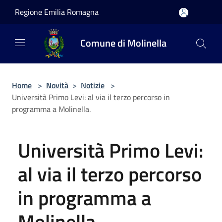
Salta al contenuto principale
Regione Emilia Romagna
Comune di Molinella
Home
>
Novità
>
Notizie
>
Università Primo Levi: al via il terzo percorso in
programma a Molinella.
Università Primo Levi:
al via il terzo percorso
in programma a
Molinella.