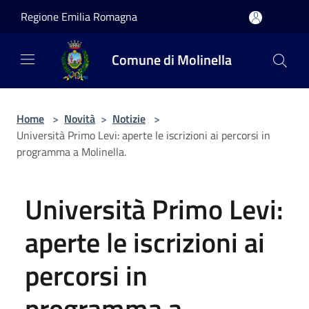
Salta al contenuto principale
Regione Emilia Romagna
Comune di Molinella
Home
>
Novità
>
Notizie
>
Università Primo Levi: aperte le iscrizioni ai percorsi in
programma a Molinella.
Università Primo Levi:
aperte le iscrizioni ai
percorsi in
programma a