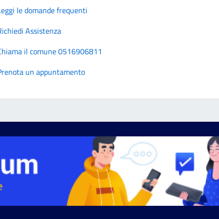
Leggi le domande frequenti
Richiedi Assistenza
Chiama il comune 0516906811
Prenota un appuntamento