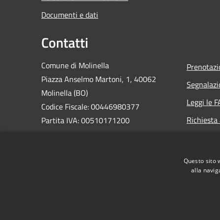
Documenti e dati
Contatti
Comune di Molinella
Prenotaz
Piazza Anselmo Martoni, 1, 40062
Segnalazi
Molinella (BO)
Leggi le 
Codice Fiscale: 00446980377
Richiesta
Partita IVA: 00510171200
PEC:
comune.molinella@cert.provincia.bo.it
Questo sito 
Centralino Unico: 0516906811
alla navig